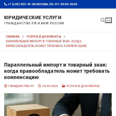
Перейти
+7 (495) 955-91-80
МОСКВА, ПН-ПТ: 09:00-18:00
к
содержимому
ЮРИДИЧЕСКИЕ УСЛУГИ
ГРАЖДАНСТВО РФ И ВНЖ РОССИИ
ГЛАВНАЯ
УСЛУГИ И ДОКУМЕНТЫ
ПАРАЛЛЕЛЬНЫЙ ИМПОРТ И ТОВАРНЫЙ ЗНАК: КОГДА
Найти:
ПРАВООБЛАДАТЕЛЬ МОЖЕТ ТРЕБОВАТЬ КОМПЕНСАЦИЮ
Параллельный импорт и товарный знак:
когда правообладатель может требовать
компенсацию
ГРАЖДАНСТВО.РУ
28.05.2026
УСЛУГИ И ДОКУМЕНТЫ