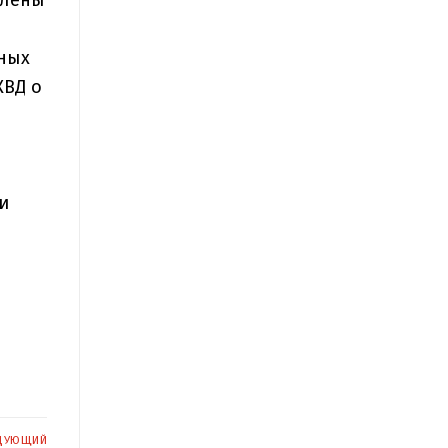
ных
КВД о
и
ДУЮЩИЙ