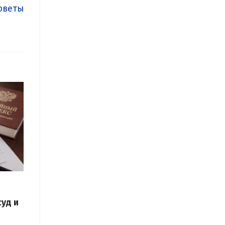
оветы
уд и