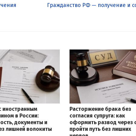
Следующая
учения
Гражданство РФ — получение и с
запись:
с иностранным
Расторжение брака без
ином в России:
согласия супруга: как
ость, документы и
оформить развод через с
ез лишней волокиты
пройти путь без лишних
нервов