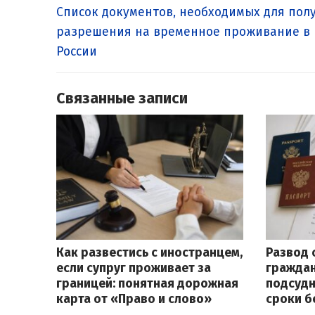
по
Предыдущая
Список документов, необходимых для пол
записям
запись:
разрешения на временное проживание в
России
Связанные записи
Как развестись с иностранцем,
Развод 
если супруг проживает за
граждан
границей: понятная дорожная
подсудн
карта от «Право и слово»
сроки б