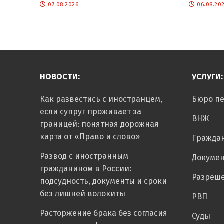
07.08.2026
06.08.20
НОВОСТИ:
УСЛУГИ:
Как развестись с иностранцем,
Бюро п
если супруг проживает за
ВНЖ
границей: понятная дорожная
карта от «Право и слово»
Гражда
Развод с иностранным
Докуме
гражданином в России:
Разреше
подсудность, документы и сроки
без лишней волокиты
РВП
Расторжение брака без согласия
Суды