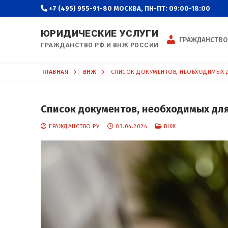
Перейти
+7 (495) 955-91-80
МОСКВА, ПН-ПТ: 09:00-18:00
к
содержимому
ЮРИДИЧЕСКИЕ УСЛУГИ
ГРАЖДАНСТВО
ГРАЖДАНСТВО РФ И ВНЖ РОССИИ
ГЛАВНАЯ
ВНЖ
СПИСОК ДОКУМЕНТОВ, НЕОБХОДИМЫХ Д
Список документов, необходимых дл
ГРАЖДАНСТВО.РУ
03.04.2024
ВНЖ